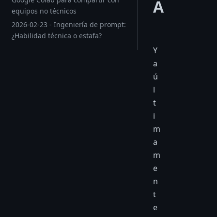
A
equipos no técnicos
2026-02-23 - Ingeniería de prompt:
¿Habilidad técnica o estafa?
Y
a
ú
l
t
i
m
a
m
e
n
t
e