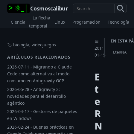
Cosmoscalibur
Search
La flecha
Ciencia
Linux
Programación
Tecnología
temporal
📅
EN ESTA P
🏷️
biología
,
videojuegos
2011-
EteRNA
01-15
ARTÍCULOS RELACIONADOS
2026-07-11 - Migrando a Claude
E
Code como alternativa al modo
consumo en Antigravity GCP
t
2026-05-28 - Antigravity 2:
novedades para el desarrollo
e
agéntico
R
2026-04-17 - Gestores de paquetes
en Windows
N
2026-02-24 - Buenas prácticas en
Google Colab para compartir con